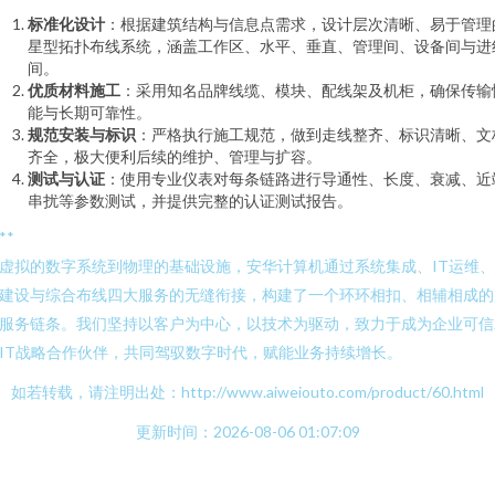
标准化设计
：根据建筑结构与信息点需求，设计层次清晰、易于管理
星型拓扑布线系统，涵盖工作区、水平、垂直、管理间、设备间与进
间。
优质材料施工
：采用知名品牌线缆、模块、配线架及机柜，确保传输
能与长期可靠性。
规范安装与标识
：严格执行施工规范，做到走线整齐、标识清晰、文
齐全，极大便利后续的维护、管理与扩容。
测试与认证
：使用专业仪表对每条链路进行导通性、长度、衰减、近
串扰等参数测试，并提供完整的认证测试报告。
**
虚拟的数字系统到物理的基础设施，安华计算机通过系统集成、IT运维
建设与综合布线四大服务的无缝衔接，构建了一个环环相扣、相辅相成的
服务链条。我们坚持以客户为中心，以技术为驱动，致力于成为企业可信
IT战略合作伙伴，共同驾驭数字时代，赋能业务持续增长。
如若转载，请注明出处：http://www.aiweiouto.com/product/60.html
更新时间：2026-08-06 01:07:09