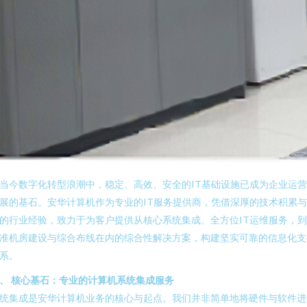
当今数字化转型浪潮中，稳定、高效、安全的IT基础设施已成为企业运
展的基石。安华计算机作为专业的IT服务提供商，凭借深厚的技术积累
的行业经验，致力于为客户提供从核心系统集成、全方位IT运维服务，
准机房建设与综合布线在内的综合性解决方案，构建坚实可靠的信息化支
系。
、 核心基石：专业的计算机系统集成服务
统集成是安华计算机业务的核心与起点。我们并非简单地将硬件与软件进