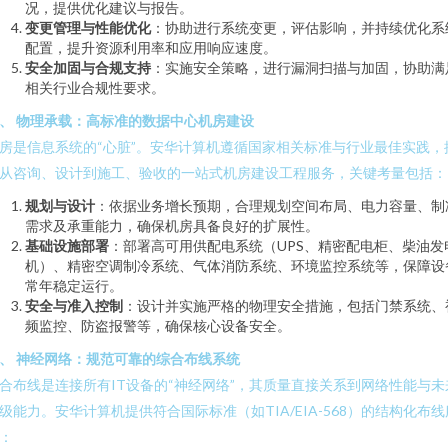
况，提供优化建议与报告。
变更管理与性能优化
：协助进行系统变更，评估影响，并持续优化系
配置，提升资源利用率和应用响应速度。
安全加固与合规支持
：实施安全策略，进行漏洞扫描与加固，协助满
相关行业合规性要求。
、 物理承载：高标准的数据中心机房建设
房是信息系统的“心脏”。安华计算机遵循国家相关标准与行业最佳实践，
从咨询、设计到施工、验收的一站式机房建设工程服务，关键考量包括：
规划与设计
：依据业务增长预期，合理规划空间布局、电力容量、制
需求及承重能力，确保机房具备良好的扩展性。
基础设施部署
：部署高可用供配电系统（UPS、精密配电柜、柴油发
机）、精密空调制冷系统、气体消防系统、环境监控系统等，保障设
常年稳定运行。
安全与准入控制
：设计并实施严格的物理安全措施，包括门禁系统、
频监控、防盗报警等，确保核心设备安全。
、 神经网络：规范可靠的综合布线系统
合布线是连接所有IT设备的“神经网络”，其质量直接关系到网络性能与未
级能力。安华计算机提供符合国际标准（如TIA/EIA-568）的结构化布线
：