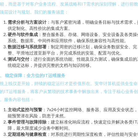
砌，而是基于对客户业务流程、发展战略和IT需求的深刻理解，进行前
顶层设计与规划。我们的服务涵盖：
需求分析与方案设计
：与客户紧密沟通，明确业务目标与技术需求，
供定制化、高性价比的集成方案。
硬件与软件集成
：整合服务器、存储、网络设备、安全设备及各类操
系统、数据库、中间件和应用软件，确保系统兼容性与高性能。
数据迁移与系统部署
：制定周密的迁移计划，确保业务数据安全、完
整、平滑地过渡至新平台，并完成系统的安装、配置与优化。
测试与交付
：进行全面的系统功能、性能及压力测试，确保集成后的
统稳定达标，并提供完整的文档与知识转移。
、 稳定保障：全方位的IT运维服务
统上线仅是开始，持续的稳定运行才是价值所在。安华计算机提供全生命
的IT运维服务，将客户从繁琐的技术事务中解放出来，专注于核心业务创
。服务内容包括：
主动式监控与预警
：7x24小时监控网络、服务器、应用及安全状态
能预警潜在风险，防患于未然。
事件管理与故障排除
：建立标准化响应流程，快速定位并解决各类IT
障，最大限度减少业务中断时间。
定期巡检与健康检查
：对系统进行周期性深度检查，评估性能与安全