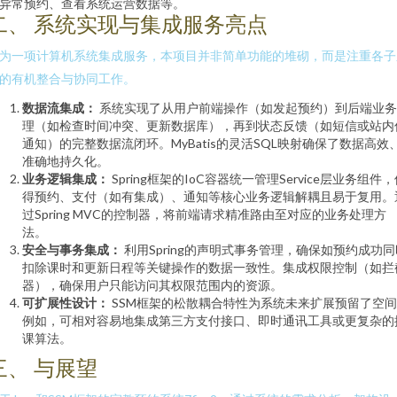
异常预约、查看系统运营数据等。
二、 系统实现与集成服务亮点
为一项计算机系统集成服务，本项目并非简单功能的堆砌，而是注重各子
的有机整合与协同工作。
数据流集成：
系统实现了从用户前端操作（如发起预约）到后端业务
理（如检查时间冲突、更新数据库），再到状态反馈（如短信或站内
通知）的完整数据流闭环。MyBatis的灵活SQL映射确保了数据高效
准确地持久化。
业务逻辑集成：
Spring框架的IoC容器统一管理Service层业务组件
得预约、支付（如有集成）、通知等核心业务逻辑解耦且易于复用。
过Spring MVC的控制器，将前端请求精准路由至对应的业务处理方
法。
安全与事务集成：
利用Spring的声明式事务管理，确保如预约成功同
扣除课时和更新日程等关键操作的数据一致性。集成权限控制（如拦
器），确保用户只能访问其权限范围内的资源。
可扩展性设计：
SSM框架的松散耦合特性为系统未来扩展预留了空
例如，可相对容易地集成第三方支付接口、即时通讯工具或更复杂的
课算法。
三、 与展望