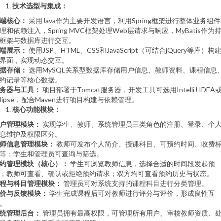
技术选型与集成：
端核心：
采用Java作为主要开发语言，利用Spring框架进行整体业务组
理和依赖注入，Spring MVC框架处理Web层请求与响应，MyBatis作为
框架与数据库进行交互。
端展示：
使用JSP、HTML、CSS和JavaScript（可结合jQuery等库）构
界面，实现动态交互。
据存储：
选用MySQL关系型数据库存储用户信息、教师资料、课程信息
约记录等核心数据。
务器与工具：
项目部署于Tomcat服务器，开发工具可选用IntelliJ IDEA
clipse，配合Maven进行项目构建与依赖管理。
核心功能模块：
户管理模块：
实现学生、教师、系统管理员三类角色的注册、登录、个
息维护及权限区分。
师信息管理模块：
教师可发布个人简介、授课科目、可预约时间、收费
等；学生和管理员可查询与筛选。
约管理模块（核心）：
学生可浏览教师信息，选择合适的时间段发起预
；教师可查看、确认或拒绝预约请求；双方均可查看预约历史与状态。
程与科目管理模块：
管理员可对系统支持的课程科目进行分类管理。
价与反馈模块：
学生完成课程后可对教师进行评分与评价，形成良性互
。
统管理后台：
管理员拥有最高权限，可管理所有用户、审核教师资质、